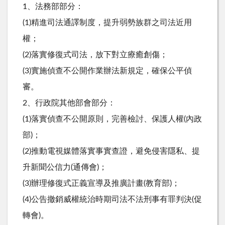
1、法務部部分：
(1)精進司法通譯制度，提升弱勢族群之司法近用
權；
(2)落實修復式司法，放下對立療癒創傷；
(3)實施偵查不公開作業辦法新規定，確保公平偵
審。
2、行政院其他部會部分：
(1)落實偵查不公開原則，完善檢討、保護人權(內政
部)；
(2)推動電視媒體落實事實查證，避免侵害隱私、提
升新聞公信力(通傳會)；
(3)辦理修復式正義宣導及推廣計畫(教育部)；
(4)公告撤銷威權統治時期司法不法刑事有罪判決(促
轉會)。